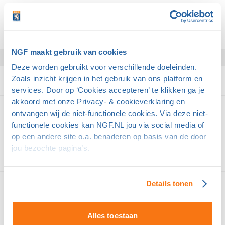
op datum verwerkt worden.
Ga terug naar de lijst met veelgestelde vragen
.
NGF maakt gebruik van cookies
Deze worden gebruikt voor verschillende doeleinden.
Zoals inzicht krijgen in het gebruik van ons platform en
services. Door op ‘Cookies accepteren’ te klikken ga je
akkoord met onze Privacy- & cookieverklaring en
Domeinpartners van golf
ontvangen wij de niet-functionele cookies. Via deze niet-
functionele cookies kan NGF.NL jou via social media of
op een andere site o.a. benaderen op basis van de door
jou bezochte pagina’s.
Details tonen
Supporters van golf
Alles toestaan