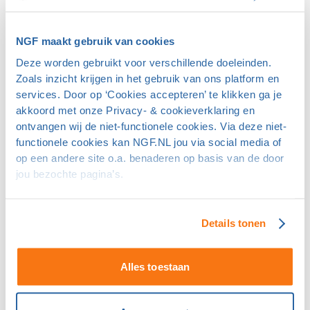
GEO-certificering
Met het GEO-duurzaamheidscertificaat tonen
NGF maakt gebruik van cookies
golfbanen aan dat ze werk maken van duurzaamheid.
Deze worden gebruikt voor verschillende doeleinden.
Hier lees je alles over GEO-certificering en de vele
Zoals inzicht krijgen in het gebruik van ons platform en
voordelen van het internationaal erkende keurmerk.
services. Door op ‘Cookies accepteren’ te klikken ga je
Caddie
akkoord met onze Privacy- & cookieverklaring en
ontvangen wij de niet-functionele cookies. Via deze niet-
functionele cookies kan NGF.NL jou via social media of
Toolkit communicatie
op een andere site o.a. benaderen op basis van de door
jou bezochte pagina’s.
Duurzaam beheer maakt golfbanen
toekomstbestendig, maar veranderingen roepen
vragen op. Om draagkracht te creëren is het belangrijk
Details tonen
dat je tijd besteedt aan communicatie. De NGF biedt
hierbij hulp.
Alles toestaan
Caddie