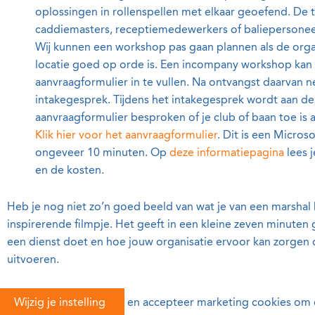
oplossingen in rollenspellen met elkaar geoefend. De 
caddiemasters, receptiemedewerkers of baliepersonee
Wij kunnen een workshop pas gaan plannen als de orga
locatie goed op orde is. Een incompany workshop ka
aanvraagformulier in te vullen. Na ontvangst daarvan
intakegesprek. Tijdens het intakegesprek wordt aan de
aanvraagformulier besproken of je club of baan toe i
Klik hier voor het aanvraagformulier
. Dit is een Microso
ongeveer 10 minuten. Op
deze informatiepagina
lees 
en de kosten.
Heb je nog niet zo’n goed beeld van wat je van een marshal 
inspirerende filmpje. Het geeft in een kleine zeven minuten
een dienst doet en hoe jouw organisatie ervoor kan zorgen da
uitvoeren.
Wijzig je instelling
en accepteer marketing cookies om d