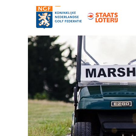
Contact
Pers en media
Medewerkers
Organisatie
Vacatures
Strategie, statuten en reglementen
Partners van de NGF
Informatie over de NGF-pas
NGF-verzekeringen
Topgolf
De NGF-competities
Golf in Nederland: feiten en cijfers