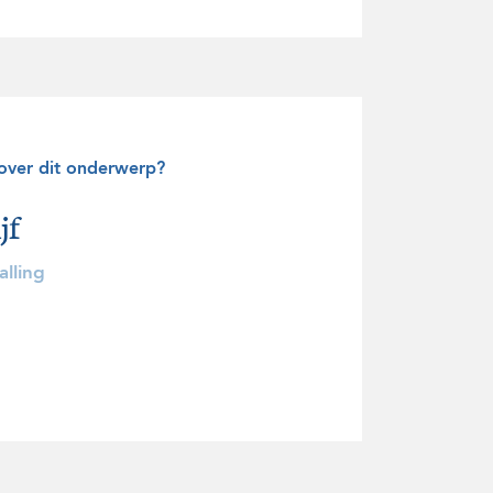
 over dit onderwerp?
jf
lling