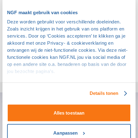
expertise in kwantitatief imago-onderzoek. Het bureau is
ISO 27001 en 20252 gecertificeerd en is tot tweemaal
NGF maakt gebruik van cookies
toe uitgeroepen tot beste onderzoeksbureau van
Deze worden gebruikt voor verschillende doeleinden.
Nederland.
Zoals inzicht krijgen in het gebruik van ons platform en
services. Door op ‘Cookies accepteren’ te klikken ga je
Heb je vragen over het jaarlijkse imago-onderzoek en
akkoord met onze Privacy- & cookieverklaring en
wat je hiermee als golfclub of baan kunt doen? Neem
ontvangen wij de niet-functionele cookies. Via deze niet-
functionele cookies kan NGF.NL jou via social media of
dan contact op met Niki Wijnen via
niki.wijnen@ngf.nl
.
op een andere site o.a. benaderen op basis van de door
jou bezochte pagina’s.
Ga naar de hoofdpagina Welcome to the club!
Details tonen
Alles toestaan
Aanpassen