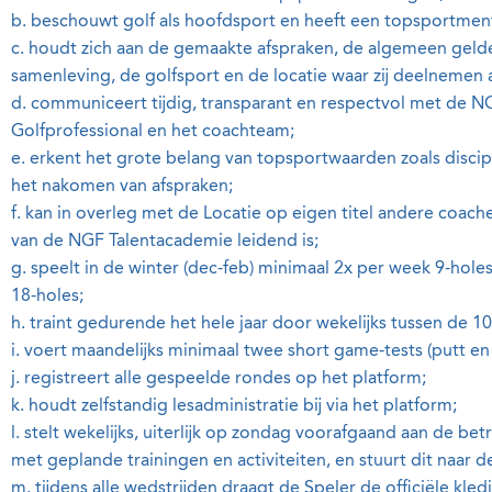
b. beschouwt golf als hoofdsport en heeft een topsportmenta
c. houdt zich aan de gemaakte afspraken, de algemeen ge
samenleving, de golfsport en de locatie waar zij deelnemen
d. communiceert tijdig, transparant en respectvol met de 
Golfprofessional en het coachteam;
e. erkent het grote belang van topsportwaarden zoals discip
het nakomen van afspraken;
f. kan in overleg met de Locatie op eigen titel andere coac
van de NGF Talentacademie leidend is;
g. speelt in de winter (dec-feb) minimaal 2x per week 9-hole
18-holes;
h. traint gedurende het hele jaar door wekelijks tussen de 10 
i. voert maandelijks minimaal twee short game-tests (putt en 
j. registreert alle gespeelde rondes op het platform;
k. houdt zelfstandig lesadministratie bij via het platform;
l. stelt wekelijks, uiterlijk op zondag voorafgaand aan de 
met geplande trainingen en activiteiten, en stuurt dit naar d
m. tijdens alle wedstrijden draagt de Speler de officiële kl