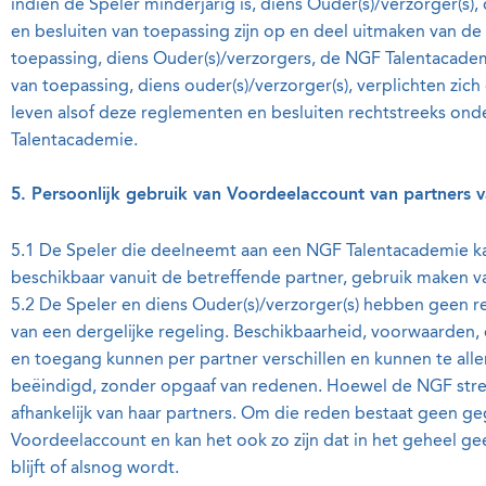
indien de Speler minderjarig is, diens Ouder(s)/verzorger(s)
en besluiten van toepassing zijn op en deel uitmaken van de 
toepassing, diens Ouder(s)/verzorgers, de NGF Talentacadem
van toepassing, diens ouder(s)/verzorger(s), verplichten zic
leven alsof deze reglementen en besluiten rechtstreeks ond
Talentacademie.
5. Persoonlijk gebruik van Voordeelaccount van partners
5.1 De Speler die deelneemt aan een NGF Talentacademie ka
beschikbaar vanuit de betreffende partner, gebruik maken 
5.2 De Speler en diens Ouder(s)/verzorger(s) hebben geen r
van een dergelijke regeling. Beschikbaarheid, voorwaarden,
en toegang kunnen per partner verschillen en kunnen te alle
beëindigd, zonder opgaaf van redenen. Hoewel de NGF streef
afhankelijk van haar partners. Om die reden bestaat geen 
Voordeelaccount en kan het ook zo zijn dat in het geheel g
blijft of alsnog wordt.