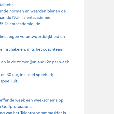
liteit;
ldende normen en waarden binnen de
 aan de NGF Talentacademie;
NGF Talentacademie, de
line, eigen verantwoordelijkheid en
hes inschakelen, mits het coachteam
s en in de zomer (jun-aug) 2x per week
en 30 uur, inclusief speeltijd;
speel) uit;
betreffende week een weekschema op
e Golfprofessional;
eding van het Talentprogramma (Het is