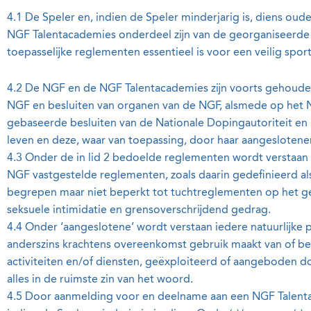
4.1 De Speler en, indien de Speler minderjarig is, diens oude
NGF Talentacademies onderdeel zijn van de georganiseerde 
toepasselijke reglementen essentieel is voor een veilig spor
4.2 De NGF en de NGF Talentacademies zijn voorts gehoude
NGF en besluiten van organen van de NGF, alsmede op het
gebaseerde besluiten van de Nationale Dopingautoriteit en
leven en deze, waar van toepassing, door haar aangeslotene
4.3 Onder de in lid 2 bedoelde reglementen wordt verstaan d
NGF vastgestelde reglementen, zoals daarin gedefinieerd a
begrepen maar niet beperkt tot tuchtreglementen op het ge
seksuele intimidatie en grensoverschrijdend gedrag.
4.4 Onder ‘aangeslotene’ wordt verstaan iedere natuurlijke per
anderszins krachtens overeenkomst gebruik maakt van of betro
activiteiten en/of diensten, geëxploiteerd of aangeboden 
alles in de ruimste zin van het woord.
4.5 Door aanmelding voor en deelname aan een NGF Talent