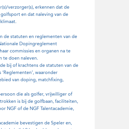
r(s)/verzorger(s), erkennen dat de
golfsport en dat naleving van de
tklimaat.
n de statuten en reglementen van de
 Nationale Dopingreglement
 haar commissies en organen na te
n te doen naleven.
e bij of krachtens de statuten van de
ls ‘Reglementen’, waaronder
bied van doping, matchfixing,
soon die als golfer, vrijwilliger of
kken is bij de golfbaan, faciliteiten,
door NGF of de NGF Talentacademie,
academie bevestigen de Speler en,