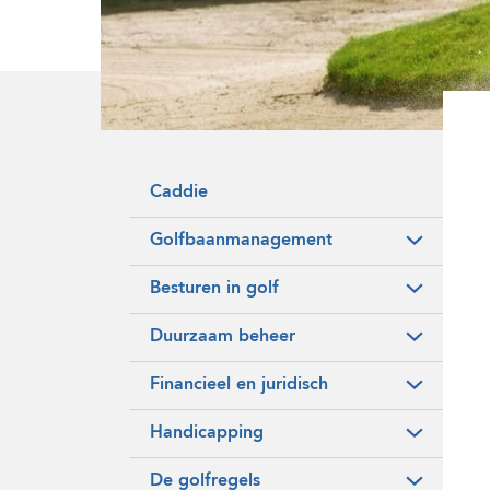
Onze historie
Vrijwilligers
Caddie
Golfbaanmanagement
Besturen in golf
Duurzaam beheer
Financieel en juridisch
Handicapping
De golfregels