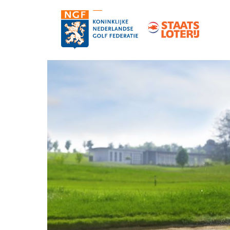
Contact
Pers en media
Medewerkers
Organisatie
Vacatures
Strategie, statuten en reglementen
Partners van de NGF
Informatie over de NGF-pas
NGF-verzekeringen
Topgolf
De NGF-competities
Golf in Nederland: feiten en cijfers