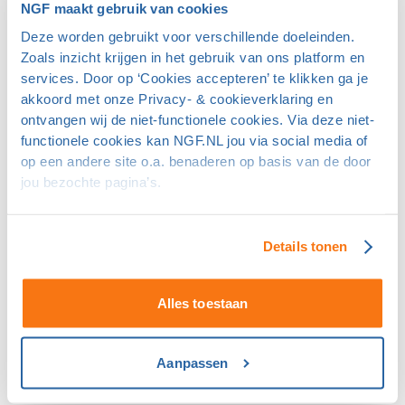
NGF maakt gebruik van cookies
Om jouw aanmelding te kunnen behandelen deelt de
Deze worden gebruikt voor verschillende doeleinden.
NGF jouw persoonsgegevens met de Talentacademie
Zoals inzicht krijgen in het gebruik van ons platform en
waarvoor jij je aanmeldt.
services. Door op ‘Cookies accepteren’ te klikken ga je
De Talentacademies verwerken deze persoonsgegevens
akkoord met onze Privacy- & cookieverklaring en
namens de NGF en mogen deze uitsluitend gebruiken
ontvangen wij de niet-functionele cookies. Via deze niet-
voor de uitvoering van de NGF Talentacademie.
functionele cookies kan NGF.NL jou via social media of
op een andere site o.a. benaderen op basis van de door
Daarnaast kunnen de NGF en de NGF Talentacademies
jou bezochte pagina’s.
gebruikmaken van leveranciers die de NGF
Talentacademies ondersteunen, bijvoorbeeld voor de
hosting van systemen of IT-beheer. Deze partijen
Details tonen
verwerken persoonsgegevens uitsluitend in opdracht
van de NGF of de NGF Talentacademies en zijn
Alles toestaan
contractueel verplicht de persoonsgegevens goed te
beveiligen.
Wij verkopen jouw persoonsgegevens nooit aan derden.
Aanpassen
6. Hoe lang bewaren wij jouw persoonsgegevens?