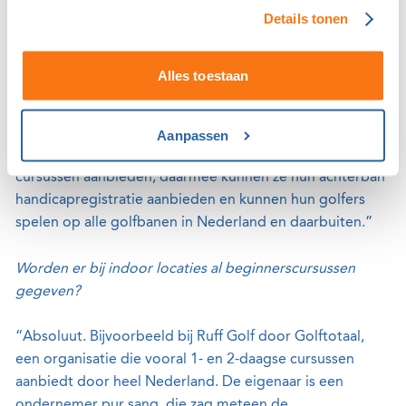
Details tonen
“Al deze partijen geven aan een community te willen
opbouwen, zodat er retentie bij hun klanten ontstaat.
Alles toestaan
Een groep aan je binden die niet alleen één keertje
komt, maar geregeld terugkeert. Het lidmaatschap van
de NGF kan daarvoor zorgen, want daarmee kunnen de
Aanpassen
aanbieders van off-course golf hun klanten Golfstart-
cursussen aanbieden, daarmee kunnen ze hun achterban
handicapregistratie aanbieden en kunnen hun golfers
spelen op alle golfbanen in Nederland en daarbuiten.”
Worden er bij indoor locaties al beginnerscursussen
gegeven?
“Absoluut. Bijvoorbeeld bij Ruff Golf door Golftotaal,
een organisatie die vooral 1- en 2-daagse cursussen
aanbiedt door heel Nederland. De eigenaar is een
ondernemer pur sang, die zag meteen de