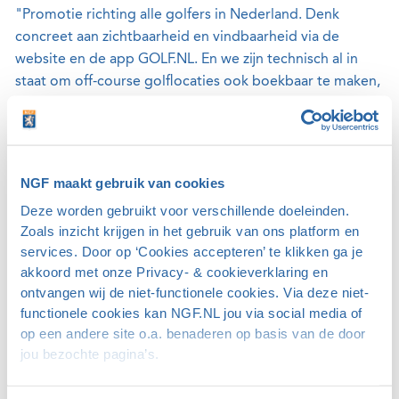
"Promotie richting alle golfers in Nederland. Denk
concreet aan zichtbaarheid en vindbaarheid via de
website en de app GOLF.NL. En we zijn technisch al in
staat om off-course golflocaties ook boekbaar te maken,
dat golfers een tijd kunnen reserveren, dus laat ze maar
komen."
Vooralsnog is er alleen sprake van een soort
NGF maakt gebruik van cookies
proeflidmaatschap?
Deze worden gebruikt voor verschillende doeleinden.
Zoals inzicht krijgen in het gebruik van ons platform en
“Het is een pilot waarin we van twee kanten gaan
services. Door op ‘Cookies accepteren’ te klikken ga je
ervaren of de samenwerking bevalt en tot de gewenste
akkoord met onze Privacy- & cookieverklaring en
resultaten leidt. Gedurende deze pilotperiode - van
ontvangen wij de niet-functionele cookies. Via deze niet-
ongeveer een jaar - gaan we kijken hoe we tot een
functionele cookies kan NGF.NL jou via social media of
structureel NGF-lidmaatschap kunnen komen met
op een andere site o.a. benaderen op basis van de door
locaties die nog niet lid zijn van de NGF."
jou bezochte pagina’s.
Waarom zouden deze locaties lid willen worden?