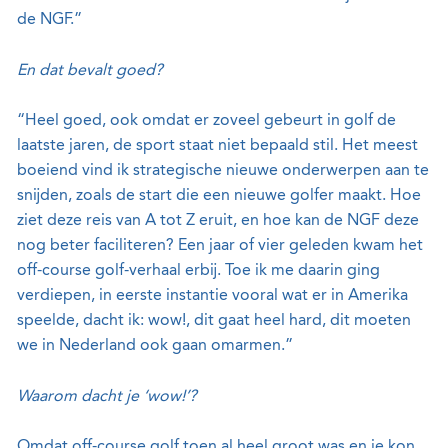
de NGF.”
En dat bevalt goed?
“Heel goed, ook omdat er zoveel gebeurt in golf de
laatste jaren, de sport staat niet bepaald stil. Het meest
boeiend vind ik strategische nieuwe onderwerpen aan te
snijden, zoals de start die een nieuwe golfer maakt. Hoe
ziet deze reis van A tot Z eruit, en hoe kan de NGF deze
nog beter faciliteren? Een jaar of vier geleden kwam het
off-course golf-verhaal erbij. Toe ik me daarin ging
verdiepen, in eerste instantie vooral wat er in Amerika
speelde, dacht ik: wow!, dit gaat heel hard, dit moeten
we in Nederland ook gaan omarmen.”
Waarom dacht je ‘wow!’?
Omdat off-course golf toen al heel groot was en je kon